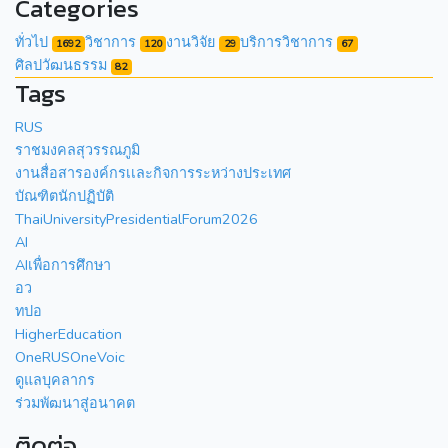
Categories
ทั่วไป
วิชาการ
งานวิจัย
บริการวิชาการ
1692
120
29
67
ศิลปวัฒนธรรม
82
Tags
RUS
ราชมงคลสุวรรณภูมิ
งานสื่อสารองค์กรเเละกิจการระหว่างประเทศ
บัณฑิตนักปฏิบัติ
ThaiUniversityPresidentialForum2026
AI
AIเพื่อการศึกษา
อว
ทปอ
HigherEducation
OneRUSOneVoic
ดูแลบุคลากร
ร่วมพัฒนาสู่อนาคต
ติดต่อ