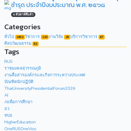
ชำรุด ประจำปีงบประมาณ พ.ศ. ๒๕๖๘
4 สัปดาห์ที่แล้ว
Categories
ทั่วไป
วิชาการ
งานวิจัย
บริการวิชาการ
1692
120
29
67
ศิลปวัฒนธรรม
82
Tags
RUS
ราชมงคลสุวรรณภูมิ
งานสื่อสารองค์กรเเละกิจการระหว่างประเทศ
บัณฑิตนักปฏิบัติ
ThaiUniversityPresidentialForum2026
AI
AIเพื่อการศึกษา
อว
ทปอ
HigherEducation
OneRUSOneVoic