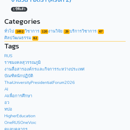
1 ปีที่แล้ว
Categories
ทั่วไป
วิชาการ
งานวิจัย
บริการวิชาการ
1692
120
29
67
ศิลปวัฒนธรรม
82
Tags
RUS
ราชมงคลสุวรรณภูมิ
งานสื่อสารองค์กรเเละกิจการระหว่างประเทศ
บัณฑิตนักปฏิบัติ
ThaiUniversityPresidentialForum2026
AI
AIเพื่อการศึกษา
อว
ทปอ
HigherEducation
OneRUSOneVoic
ดูแลบุคลากร