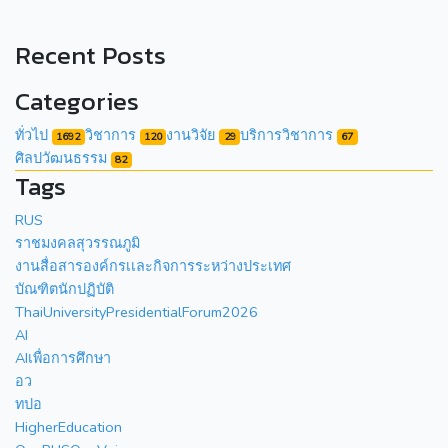
Recent Posts
Categories
ทั่วไป
วิชาการ
งานวิจัย
บริการวิชาการ
1692
120
29
67
ศิลปวัฒนธรรม
82
Tags
RUS
ราชมงคลสุวรรณภูมิ
งานสื่อสารองค์กรเเละกิจการระหว่างประเทศ
บัณฑิตนักปฏิบัติ
ThaiUniversityPresidentialForum2026
AI
AIเพื่อการศึกษา
อว
ทปอ
HigherEducation