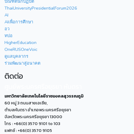
บัณฑิตนักปฏิบัติ
ThaiUniversityPresidentialForum2026
AI
AIเพื่อการศึกษา
อว
ทปอ
HigherEducation
OneRUSOneVoic
ดูแลบุคลากร
ร่วมพัฒนาสู่อนาคต
ติดต่อ
ศูนย์พระนครศรีอยุธยา หันตรา
มหาวิทยาลัยเทคโนโลยีราชมงคลสุวรรณภูมิ
60 หมู่ 3 ถนนสายเอเซีย,
ตำบลหันตรา อำเภอพระนครศรีอยุธยา
จังหวัดพระนครศรีอยุธยา 13000
โทร : +66(0) 3570 9101 to 103
แฟกซ์ : +66(0) 3570 9105