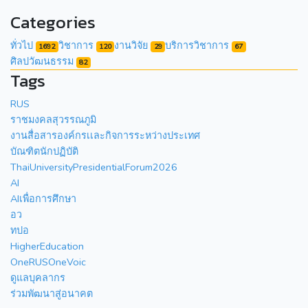
Categories
ทั่วไป
วิชาการ
งานวิจัย
บริการวิชาการ
1692
120
29
67
ศิลปวัฒนธรรม
82
Tags
RUS
ราชมงคลสุวรรณภูมิ
งานสื่อสารองค์กรเเละกิจการระหว่างประเทศ
บัณฑิตนักปฏิบัติ
ThaiUniversityPresidentialForum2026
AI
AIเพื่อการศึกษา
อว
ทปอ
HigherEducation
OneRUSOneVoic
ดูแลบุคลากร
ร่วมพัฒนาสู่อนาคต