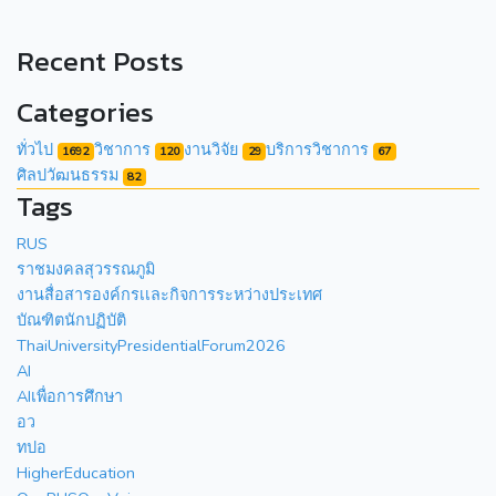
Recent Posts
Categories
ทั่วไป
วิชาการ
งานวิจัย
บริการวิชาการ
1692
120
29
67
ศิลปวัฒนธรรม
82
Tags
RUS
ราชมงคลสุวรรณภูมิ
งานสื่อสารองค์กรเเละกิจการระหว่างประเทศ
บัณฑิตนักปฏิบัติ
ThaiUniversityPresidentialForum2026
AI
AIเพื่อการศึกษา
อว
ทปอ
HigherEducation