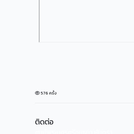
576 ครั้ง
ติดต่อ
ศูนย์พระนครศรีอยุธยา หันตรา