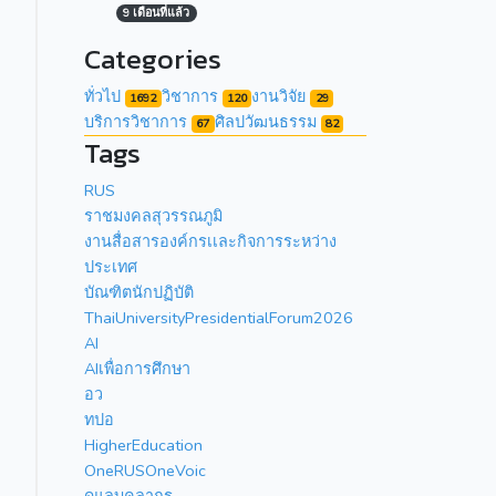
9 เดือนที่แล้ว
Categories
ทั่วไป
วิชาการ
งานวิจัย
1692
120
29
บริการวิชาการ
ศิลปวัฒนธรรม
67
82
Tags
RUS
ราชมงคลสุวรรณภูมิ
งานสื่อสารองค์กรเเละกิจการระหว่าง
ประเทศ
บัณฑิตนักปฏิบัติ
ThaiUniversityPresidentialForum2026
AI
AIเพื่อการศึกษา
อว
ทปอ
HigherEducation
OneRUSOneVoic