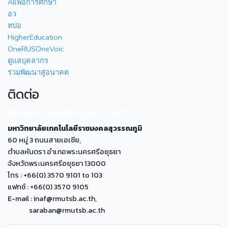
AIเพื่อการศึกษา
อว
ทปอ
HigherEducation
OneRUSOneVoic
ดูแลบุคลากร
ร่วมพัฒนาสู่อนาคต
ติดต่อ
ศูนย์พระนครศรีอยุธยา หันตรา
มหาวิทยาลัยเทคโนโลยีราชมงคลสุวรรณภูมิ
60 หมู่ 3 ถนนสายเอเซีย,
ตำบลหันตรา อำเภอพระนครศรีอยุธยา
จังหวัดพระนครศรีอยุธยา 13000
โทร : +66(0) 3570 9101 to 103
แฟกซ์ : +66(0) 3570 9105
E-mail : inaf@rmutsb.ac.th,
saraban@rmutsb.ac.th