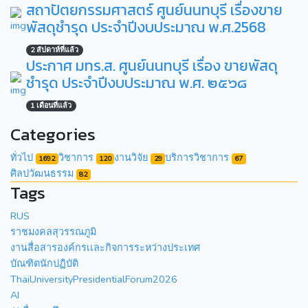
สถาปัตยกรรมศาสตร์ ศูนย์นนทบุรี เรื่องขาย
พัสดุชำรุด ประจำปีงบประมาณ พ.ศ.2568
2 สัปดาห์ที่แล้ว
ประกาศ มทร.ส. ศูนย์นนทบุรี เรื่อง ขายพัสดุ
ชำรุด ประจำปีงบประมาณ พ.ศ. ๒๕๖๘
1 เดือนที่แล้ว
Categories
ทั่วไป
วิชาการ
งานวิจัย
บริการวิชาการ
1692
120
29
67
ศิลปวัฒนธรรม
82
Tags
RUS
ราชมงคลสุวรรณภูมิ
งานสื่อสารองค์กรเเละกิจการระหว่างประเทศ
บัณฑิตนักปฏิบัติ
ThaiUniversityPresidentialForum2026
AI