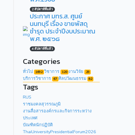
2 สัปดาห์ที่แล้ว
ประกาศ มทร.ส. ศูนย์
นนทบุรี เรื่อง ขายพัสดุ
ชำรุด ประจำปีงบประมาณ
พ.ศ. ๒๕๖๘
4 สัปดาห์ที่แล้ว
Categories
ทั่วไป
วิชาการ
งานวิจัย
1692
120
29
บริการวิชาการ
ศิลปวัฒนธรรม
67
82
Tags
RUS
ราชมงคลสุวรรณภูมิ
งานสื่อสารองค์กรเเละกิจการระหว่าง
ประเทศ
บัณฑิตนักปฏิบัติ
ThaiUniversityPresidentialForum2026