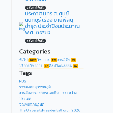
2 สัปดาห์ที่แล้ว
ประกาศ มทร.ส. ศูนย์
นนทบุรี เรื่อง ขายพัสดุ
ชำรุด ประจำปีงบประมาณ
พ.ศ. ๒๕๖๘
4 สัปดาห์ที่แล้ว
Categories
ทั่วไป
วิชาการ
งานวิจัย
1692
120
29
บริการวิชาการ
ศิลปวัฒนธรรม
67
82
Tags
RUS
ราชมงคลสุวรรณภูมิ
งานสื่อสารองค์กรเเละกิจการระหว่าง
ประเทศ
บัณฑิตนักปฏิบัติ
ThaiUniversityPresidentialForum2026