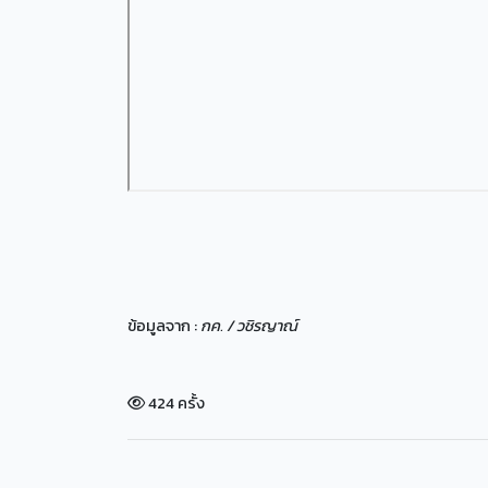
ข้อมูลจาก :
กค. / วชิรญาณ์
424 ครั้ง