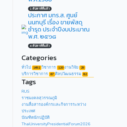
1 สัปดาห์ที่แล้ว
ประกาศ มทร.ส. ศูนย์
นนทบุรี เรื่อง ขายพัสดุ
ชำรุด ประจำปีงบประมาณ
พ.ศ. ๒๕๖๘
4 สัปดาห์ที่แล้ว
Categories
ทั่วไป
วิชาการ
งานวิจัย
1692
120
29
บริการวิชาการ
ศิลปวัฒนธรรม
67
82
Tags
RUS
ราชมงคลสุวรรณภูมิ
งานสื่อสารองค์กรเเละกิจการระหว่าง
ประเทศ
บัณฑิตนักปฏิบัติ
ThaiUniversityPresidentialForum2026