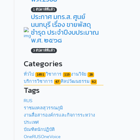
1 สัปดาห์ที่แล้ว
ประกาศ มทร.ส. ศูนย์
นนทบุรี เรื่อง ขายพัสดุ
ชำรุด ประจำปีงบประมาณ
พ.ศ. ๒๕๖๘
3 สัปดาห์ที่แล้ว
Categories
ทั่วไป
วิชาการ
งานวิจัย
1691
119
28
บริการวิชาการ
ศิลปวัฒนธรรม
67
82
Tags
RUS
ราชมงคลสุวรรณภูมิ
งานสื่อสารองค์กรเเละกิจการระหว่าง
ประเทศ
บัณฑิตนักปฏิบัติ
OneRUSOneVoice