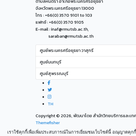
ตำบลหันตรา อำเภอพระนครศรีอยุธยา
จังหวัดพระนครศรีอยุธยา 13000
โทร : +66(0) 3570 9101 to 103
แฟกซ์ : +66(0) 3570 9105
E-mail : inaf@rmutsb.ac.th,
saraban@rmutsb.ac.th
ศูนย์พระนครศรีอยุธยา วาสุกรี
ศูนย์นนทบุรี
ศูนย์สุพรรณบุรี
TH
Copyright ©
2026, พัฒนาโดย สำนักวิทยบริการและเ
Themefisher
เราใช้คุกกี้เพื่อเพิ่มประสบการณ์ในการเยี่ยมชมเว็บไซต์นี้ อณุญาตคุกกี้