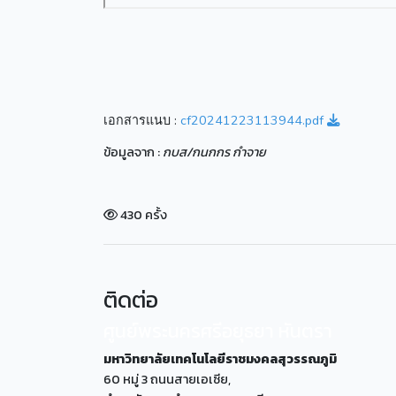
เอกสารแนบ :
cf20241223113944.pdf
ข้อมูลจาก :
กบส/กนกกร กำจาย
430 ครั้ง
ติดต่อ
ศูนย์พระนครศรีอยุธยา หันตรา
มหาวิทยาลัยเทคโนโลยีราชมงคลสุวรรณภูมิ
60 หมู่ 3 ถนนสายเอเซีย,