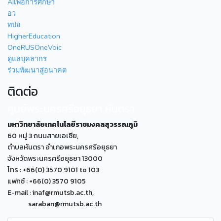
AIเพื่อการศึกษา
อว
ทปอ
HigherEducation
OneRUSOneVoic
ดูแลบุคลากร
ร่วมพัฒนาสู่อนาคต
ติดต่อ
ศูนย์พระนครศรีอยุธยา หันตรา
มหาวิทยาลัยเทคโนโลยีราชมงคลสุวรรณภูมิ
60 หมู่ 3 ถนนสายเอเซีย,
ตำบลหันตรา อำเภอพระนครศรีอยุธยา
จังหวัดพระนครศรีอยุธยา 13000
โทร : +66(0) 3570 9101 to 103
แฟกซ์ : +66(0) 3570 9105
E-mail : inaf@rmutsb.ac.th,
saraban@rmutsb.ac.th