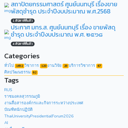
สถาปัตยกรรมศาสตร์ ศูนย์นนทบุรี เรื่องขาย
พัสดุชำรุด ประจำปีงบประมาณ พ.ศ.2568
1 สัปดาห์ที่แล้ว
ประกาศ มทร.ส. ศูนย์นนทบุรี เรื่อง ขายพัสดุ
ชำรุด ประจำปีงบประมาณ พ.ศ. ๒๕๖๘
4 สัปดาห์ที่แล้ว
Categories
ทั่วไป
วิชาการ
งานวิจัย
บริการวิชาการ
1692
120
29
67
ศิลปวัฒนธรรม
82
Tags
RUS
ราชมงคลสุวรรณภูมิ
งานสื่อสารองค์กรเเละกิจการระหว่างประเทศ
บัณฑิตนักปฏิบัติ
ThaiUniversityPresidentialForum2026
AI