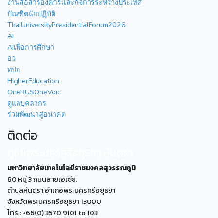
งานสื่อสารองค์กรเเละกิจการระหว่างประเทศ
บัณฑิตนักปฏิบัติ
ThaiUniversityPresidentialForum2026
AI
AIเพื่อการศึกษา
อว
ทปอ
HigherEducation
OneRUSOneVoic
ดูแลบุคลากร
ร่วมพัฒนาสู่อนาคต
ติดต่อ
ศูนย์พระนครศรีอยุธยา หันตรา
มหาวิทยาลัยเทคโนโลยีราชมงคลสุวรรณภูมิ
60 หมู่ 3 ถนนสายเอเซีย,
ตำบลหันตรา อำเภอพระนครศรีอยุธยา
จังหวัดพระนครศรีอยุธยา 13000
โทร : +66(0) 3570 9101 to 103