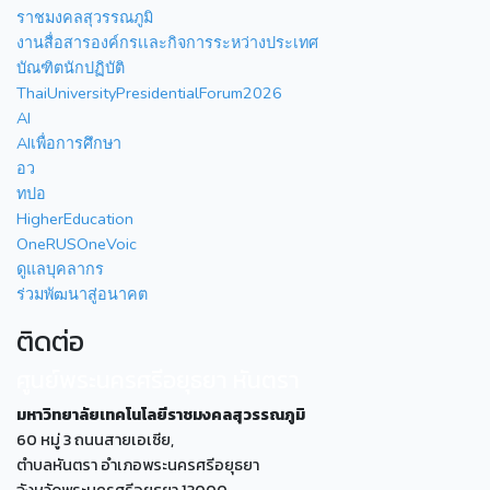
ราชมงคลสุวรรณภูมิ
งานสื่อสารองค์กรเเละกิจการระหว่างประเทศ
บัณฑิตนักปฏิบัติ
ThaiUniversityPresidentialForum2026
AI
AIเพื่อการศึกษา
อว
ทปอ
HigherEducation
OneRUSOneVoic
ดูแลบุคลากร
ร่วมพัฒนาสู่อนาคต
ติดต่อ
ศูนย์พระนครศรีอยุธยา หันตรา
มหาวิทยาลัยเทคโนโลยีราชมงคลสุวรรณภูมิ
60 หมู่ 3 ถนนสายเอเซีย,
ตำบลหันตรา อำเภอพระนครศรีอยุธยา
จังหวัดพระนครศรีอยุธยา 13000