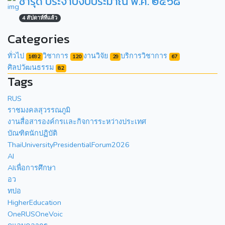
ชำรุด ประจำปีงบประมาณ พ.ศ. ๒๕๖๘
4 สัปดาห์ที่แล้ว
Categories
ทั่วไป
วิชาการ
งานวิจัย
บริการวิชาการ
1692
120
29
67
ศิลปวัฒนธรรม
82
Tags
RUS
ราชมงคลสุวรรณภูมิ
งานสื่อสารองค์กรเเละกิจการระหว่างประเทศ
บัณฑิตนักปฏิบัติ
ThaiUniversityPresidentialForum2026
AI
AIเพื่อการศึกษา
อว
ทปอ
HigherEducation
OneRUSOneVoic