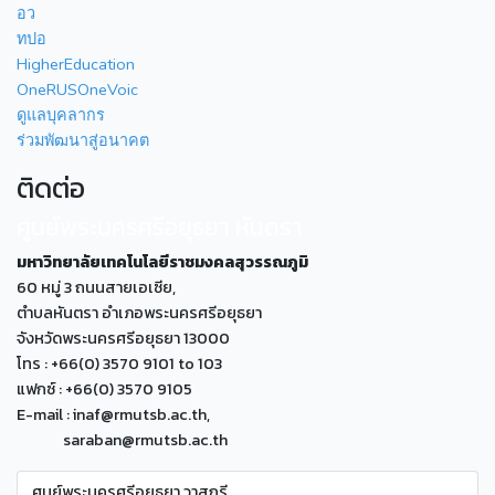
อว
ทปอ
HigherEducation
OneRUSOneVoic
ดูแลบุคลากร
ร่วมพัฒนาสู่อนาคต
ติดต่อ
ศูนย์พระนครศรีอยุธยา หันตรา
มหาวิทยาลัยเทคโนโลยีราชมงคลสุวรรณภูมิ
60 หมู่ 3 ถนนสายเอเซีย,
ตำบลหันตรา อำเภอพระนครศรีอยุธยา
จังหวัดพระนครศรีอยุธยา 13000
โทร : +66(0) 3570 9101 to 103
แฟกซ์ : +66(0) 3570 9105
E-mail : inaf@rmutsb.ac.th,
saraban@rmutsb.ac.th
ศูนย์พระนครศรีอยุธยา วาสุกรี