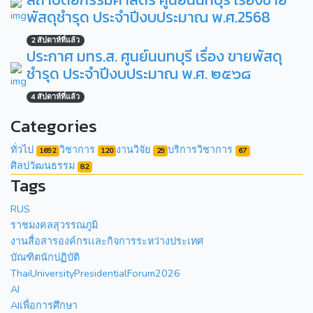
พัสดุชำรุด ประจำปีงบประมาณ พ.ศ.2568
2 สัปดาห์ที่แล้ว
ประกาศ มทร.ส. ศูนย์นนทบุรี เรื่อง ขายพัสดุ
ชำรุด ประจำปีงบประมาณ พ.ศ. ๒๕๖๘
4 สัปดาห์ที่แล้ว
Categories
ทั่วไป
วิชาการ
งานวิจัย
บริการวิชาการ
1692
120
29
67
ศิลปวัฒนธรรม
82
Tags
RUS
ราชมงคลสุวรรณภูมิ
งานสื่อสารองค์กรเเละกิจการระหว่างประเทศ
บัณฑิตนักปฏิบัติ
ThaiUniversityPresidentialForum2026
AI
AIเพื่อการศึกษา