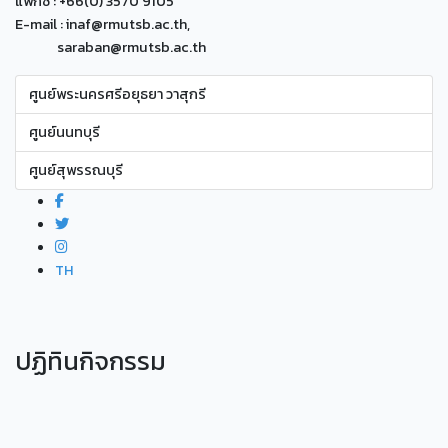
แฟกซ์ : +66(0) 3570 9105
E-mail : inaf@rmutsb.ac.th,
saraban@rmutsb.ac.th
ศูนย์พระนครศรีอยุธยา วาสุกรี
ศูนย์นนทบุรี
ศูนย์สุพรรณบุรี
TH
ปฏิทินกิจกรรม