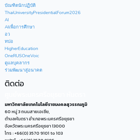
บัณฑิตนักปฏิบัติ
ThaiUniversityPresidentialForum2026
AI
AIเพื่อการศึกษา
อว
ทปอ
HigherEducation
OneRUSOneVoic
ดูแลบุคลากร
ร่วมพัฒนาสู่อนาคต
ติดต่อ
ศูนย์พระนครศรีอยุธยา หันตรา
มหาวิทยาลัยเทคโนโลยีราชมงคลสุวรรณภูมิ
60 หมู่ 3 ถนนสายเอเซีย,
ตำบลหันตรา อำเภอพระนครศรีอยุธยา
จังหวัดพระนครศรีอยุธยา 13000
โทร : +66(0) 3570 9101 to 103