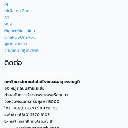
AI
AIเพื่อการศึกษา
อว
ทปอ
HigherEducation
OneRUSOneVoic
ดูแลบุคลากร
ร่วมพัฒนาสู่อนาคต
ติดต่อ
ศูนย์พระนครศรีอยุธยา หันตรา
มหาวิทยาลัยเทคโนโลยีราชมงคลสุวรรณภูมิ
60 หมู่ 3 ถนนสายเอเซีย,
ตำบลหันตรา อำเภอพระนครศรีอยุธยา
จังหวัดพระนครศรีอยุธยา 13000
โทร : +66(0) 3570 9101 to 103
แฟกซ์ : +66(0) 3570 9105
E-mail : inaf@rmutsb.ac.th,
saraban@rmutsb.ac.th