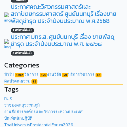
6 วันที่แล้ว
ประกาศคณะวิศวกรรมศาสตร์และ
สถาปัตยกรรมศาสตร์ ศูนย์นนทบุรี เรื่องขาย
พัสดุชำรุด ประจำปีงบประมาณ พ.ศ.2568
1 สัปดาห์ที่แล้ว
ประกาศ มทร.ส. ศูนย์นนทบุรี เรื่อง ขายพัสดุ
ชำรุด ประจำปีงบประมาณ พ.ศ. ๒๕๖๘
4 สัปดาห์ที่แล้ว
Categories
ทั่วไป
วิชาการ
งานวิจัย
บริการวิชาการ
1692
120
29
67
ศิลปวัฒนธรรม
82
Tags
RUS
ราชมงคลสุวรรณภูมิ
งานสื่อสารองค์กรเเละกิจการระหว่างประเทศ
บัณฑิตนักปฏิบัติ
ThaiUniversityPresidentialForum2026