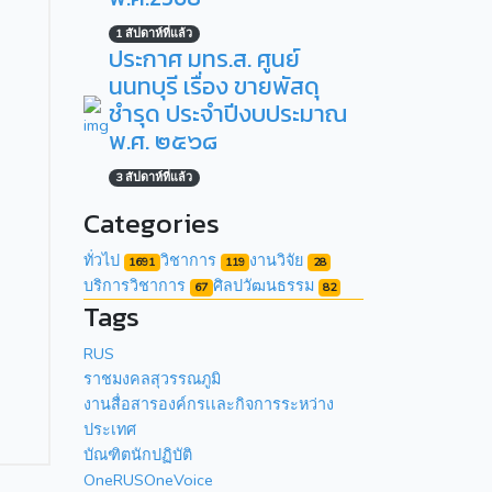
1 สัปดาห์ที่แล้ว
ประกาศ มทร.ส. ศูนย์
นนทบุรี เรื่อง ขายพัสดุ
ชำรุด ประจำปีงบประมาณ
พ.ศ. ๒๕๖๘
3 สัปดาห์ที่แล้ว
Categories
ทั่วไป
วิชาการ
งานวิจัย
1691
119
28
บริการวิชาการ
ศิลปวัฒนธรรม
67
82
Tags
RUS
ราชมงคลสุวรรณภูมิ
งานสื่อสารองค์กรเเละกิจการระหว่าง
ประเทศ
บัณฑิตนักปฏิบัติ
OneRUSOneVoice