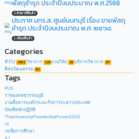
พัสดุชำรุด ประจำปีงบประมาณ พ.ศ.2568
2 สัปดาห์ที่แล้ว
ประกาศ มทร.ส. ศูนย์นนทบุรี เรื่อง ขายพัสดุ
ชำรุด ประจำปีงบประมาณ พ.ศ. ๒๕๖๘
1 เดือนที่แล้ว
Categories
ทั่วไป
วิชาการ
งานวิจัย
บริการวิชาการ
1692
120
29
67
ศิลปวัฒนธรรม
82
Tags
RUS
ราชมงคลสุวรรณภูมิ
งานสื่อสารองค์กรเเละกิจการระหว่างประเทศ
บัณฑิตนักปฏิบัติ
ThaiUniversityPresidentialForum2026
AI
AIเพื่อการศึกษา
อว