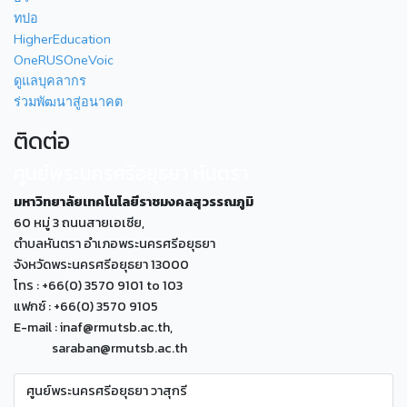
ทปอ
HigherEducation
OneRUSOneVoic
ดูแลบุคลากร
ร่วมพัฒนาสู่อนาคต
ติดต่อ
ศูนย์พระนครศรีอยุธยา หันตรา
มหาวิทยาลัยเทคโนโลยีราชมงคลสุวรรณภูมิ
60 หมู่ 3 ถนนสายเอเซีย,
ตำบลหันตรา อำเภอพระนครศรีอยุธยา
จังหวัดพระนครศรีอยุธยา 13000
โทร : +66(0) 3570 9101 to 103
แฟกซ์ : +66(0) 3570 9105
E-mail : inaf@rmutsb.ac.th,
saraban@rmutsb.ac.th
ศูนย์พระนครศรีอยุธยา วาสุกรี