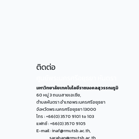
ติดต่อ
ศูนย์พระนครศรีอยุธยา หันตรา
มหาวิทยาลัยเทคโนโลยีราชมงคลสุวรรณภูมิ
60 หมู่ 3 ถนนสายเอเซีย,
ตำบลหันตรา อำเภอพระนครศรีอยุธยา
จังหวัดพระนครศรีอยุธยา 13000
โทร : +66(0) 3570 9101 to 103
แฟกซ์ : +66(0) 3570 9105
E-mail : inaf@rmutsb.ac.th,
saraban@rmutsb.ac.th