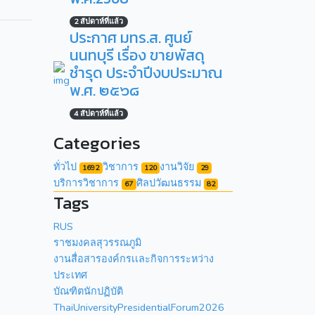
2 สัปดาห์ที่แล้ว
ประกาศ มทร.ส. ศูนย์
นนทบุรี เรื่อง ขายพัสดุ
ชำรุด ประจำปีงบประมาณ
พ.ศ. ๒๕๖๘
4 สัปดาห์ที่แล้ว
Categories
ทั่วไป
วิชาการ
งานวิจัย
1692
120
29
บริการวิชาการ
ศิลปวัฒนธรรม
67
82
Tags
RUS
ราชมงคลสุวรรณภูมิ
งานสื่อสารองค์กรเเละกิจการระหว่าง
ประเทศ
บัณฑิตนักปฏิบัติ
ThaiUniversityPresidentialForum2026