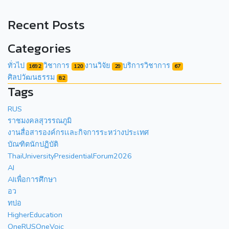
Recent Posts
Categories
ทั่วไป
วิชาการ
งานวิจัย
บริการวิชาการ
1692
120
29
67
ศิลปวัฒนธรรม
82
Tags
RUS
ราชมงคลสุวรรณภูมิ
งานสื่อสารองค์กรเเละกิจการระหว่างประเทศ
บัณฑิตนักปฏิบัติ
ThaiUniversityPresidentialForum2026
AI
AIเพื่อการศึกษา
อว
ทปอ
HigherEducation
OneRUSOneVoic