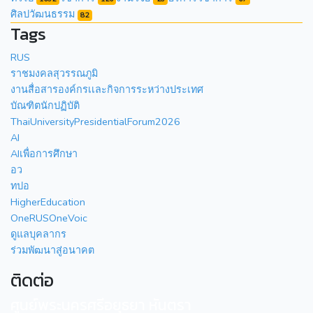
ศิลปวัฒนธรรม
82
Tags
RUS
ราชมงคลสุวรรณภูมิ
งานสื่อสารองค์กรเเละกิจการระหว่างประเทศ
บัณฑิตนักปฏิบัติ
ThaiUniversityPresidentialForum2026
AI
AIเพื่อการศึกษา
อว
ทปอ
HigherEducation
OneRUSOneVoic
ดูแลบุคลากร
ร่วมพัฒนาสู่อนาคต
ติดต่อ
ศูนย์พระนครศรีอยุธยา หันตรา