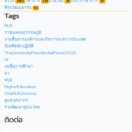
ทั่วไป
วิชาการ
งานวิจัย
บริการวิชาการ
1692
120
29
67
ศิลปวัฒนธรรม
82
Tags
RUS
ราชมงคลสุวรรณภูมิ
งานสื่อสารองค์กรเเละกิจการระหว่างประเทศ
บัณฑิตนักปฏิบัติ
ThaiUniversityPresidentialForum2026
AI
AIเพื่อการศึกษา
อว
ทปอ
HigherEducation
OneRUSOneVoic
ดูแลบุคลากร
ร่วมพัฒนาสู่อนาคต
ติดต่อ
ศูนย์พระนครศรีอยุธยา หันตรา