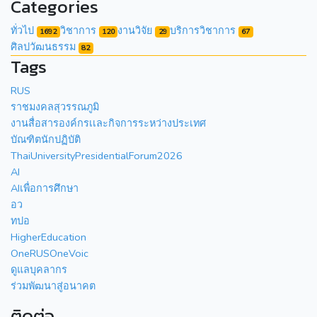
Categories
ทั่วไป
วิชาการ
งานวิจัย
บริการวิชาการ
1692
120
29
67
ศิลปวัฒนธรรม
82
Tags
RUS
ราชมงคลสุวรรณภูมิ
งานสื่อสารองค์กรเเละกิจการระหว่างประเทศ
บัณฑิตนักปฏิบัติ
ThaiUniversityPresidentialForum2026
AI
AIเพื่อการศึกษา
อว
ทปอ
HigherEducation
OneRUSOneVoic
ดูแลบุคลากร
ร่วมพัฒนาสู่อนาคต
ติดต่อ