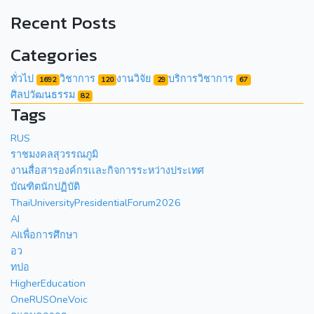
Recent Posts
Categories
ทั่วไป
วิชาการ
งานวิจัย
บริการวิชาการ
1692
120
29
67
ศิลปวัฒนธรรม
82
Tags
RUS
ราชมงคลสุวรรณภูมิ
งานสื่อสารองค์กรเเละกิจการระหว่างประเทศ
บัณฑิตนักปฏิบัติ
ThaiUniversityPresidentialForum2026
AI
AIเพื่อการศึกษา
อว
ทปอ
HigherEducation
OneRUSOneVoic