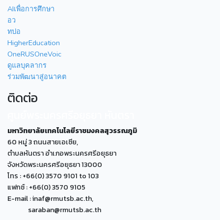
AIเพื่อการศึกษา
อว
ทปอ
HigherEducation
OneRUSOneVoic
ดูแลบุคลากร
ร่วมพัฒนาสู่อนาคต
ติดต่อ
ศูนย์พระนครศรีอยุธยา หันตรา
มหาวิทยาลัยเทคโนโลยีราชมงคลสุวรรณภูมิ
60 หมู่ 3 ถนนสายเอเซีย,
ตำบลหันตรา อำเภอพระนครศรีอยุธยา
จังหวัดพระนครศรีอยุธยา 13000
โทร : +66(0) 3570 9101 to 103
แฟกซ์ : +66(0) 3570 9105
E-mail : inaf@rmutsb.ac.th,
saraban@rmutsb.ac.th