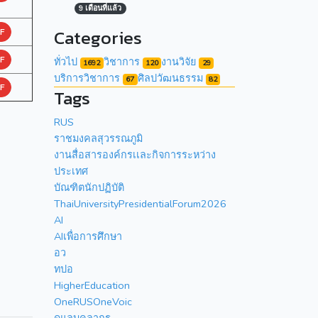
9 เดือนที่แล้ว
Categories
F
F
ทั่วไป
วิชาการ
งานวิจัย
1692
120
29
บริการวิชาการ
ศิลปวัฒนธรรม
67
82
F
Tags
RUS
ราชมงคลสุวรรณภูมิ
งานสื่อสารองค์กรเเละกิจการระหว่าง
ประเทศ
บัณฑิตนักปฏิบัติ
ThaiUniversityPresidentialForum2026
AI
AIเพื่อการศึกษา
อว
ทปอ
HigherEducation
OneRUSOneVoic