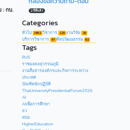
กล่องข้อความถาม-ตอบ
บ : กบ.
2 ปีที่แล้ว
Categories
ทั่วไป
วิชาการ
งานวิจัย
1692
120
29
บริการวิชาการ
ศิลปวัฒนธรรม
67
82
Tags
RUS
ราชมงคลสุวรรณภูมิ
งานสื่อสารองค์กรเเละกิจการระหว่าง
ประเทศ
บัณฑิตนักปฏิบัติ
ThaiUniversityPresidentialForum2026
AI
AIเพื่อการศึกษา
อว
ทปอ
HigherEducation