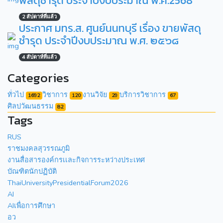
พัสดุชำรุด ประจำปีงบประมาณ พ.ศ.2568
2 สัปดาห์ที่แล้ว
ประกาศ มทร.ส. ศูนย์นนทบุรี เรื่อง ขายพัสดุ
ชำรุด ประจำปีงบประมาณ พ.ศ. ๒๕๖๘
4 สัปดาห์ที่แล้ว
Categories
ทั่วไป
วิชาการ
งานวิจัย
บริการวิชาการ
1692
120
29
67
ศิลปวัฒนธรรม
82
Tags
RUS
ราชมงคลสุวรรณภูมิ
งานสื่อสารองค์กรเเละกิจการระหว่างประเทศ
บัณฑิตนักปฏิบัติ
ThaiUniversityPresidentialForum2026
AI
AIเพื่อการศึกษา
อว