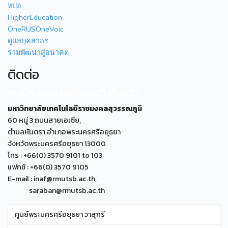
ทปอ
HigherEducation
OneRUSOneVoic
ดูแลบุคลากร
ร่วมพัฒนาสู่อนาคต
ติดต่อ
ศูนย์พระนครศรีอยุธยา หันตรา
มหาวิทยาลัยเทคโนโลยีราชมงคลสุวรรณภูมิ
60 หมู่ 3 ถนนสายเอเซีย,
ตำบลหันตรา อำเภอพระนครศรีอยุธยา
จังหวัดพระนครศรีอยุธยา 13000
โทร : +66(0) 3570 9101 to 103
แฟกซ์ : +66(0) 3570 9105
E-mail : inaf@rmutsb.ac.th,
saraban@rmutsb.ac.th
ศูนย์พระนครศรีอยุธยา วาสุกรี