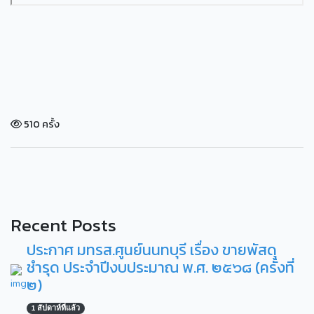
510 ครั้ง
Recent Posts
ประกาศ มทรส.ศูนย์นนทบุรี เรื่อง ขายพัสดุ
ชำรุด ประจำปีงบประมาณ พ.ศ. ๒๕๖๘ (ครั้งที่
๒)
1 สัปดาห์ที่แล้ว