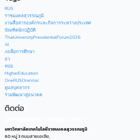
RUS
ราชมงคลสุวรรณภูมิ
งานสื่อสารองค์กรเเละกิจการระหว่างประเทศ
บัณฑิตนักปฏิบัติ
ThaiUniversityPresidentialForum2026
AI
AIเพื่อการศึกษา
อว
ทปอ
HigherEducation
OneRUSOneVoic
ดูแลบุคลากร
ร่วมพัฒนาสู่อนาคต
ติดต่อ
ศูนย์พระนครศรีอยุธยา หันตรา
มหาวิทยาลัยเทคโนโลยีราชมงคลสุวรรณภูมิ
60 หมู่ 3 ถนนสายเอเซีย,