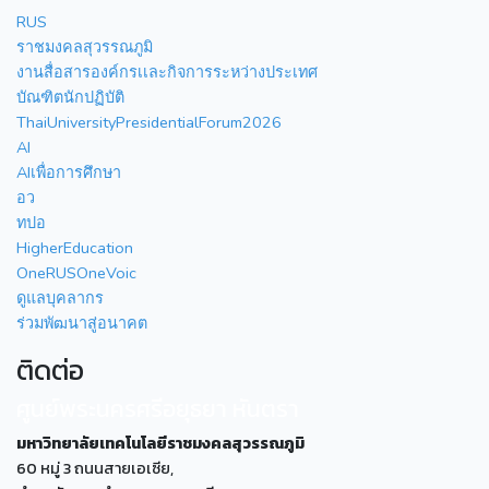
RUS
ราชมงคลสุวรรณภูมิ
งานสื่อสารองค์กรเเละกิจการระหว่างประเทศ
บัณฑิตนักปฏิบัติ
ThaiUniversityPresidentialForum2026
AI
AIเพื่อการศึกษา
อว
ทปอ
HigherEducation
OneRUSOneVoic
ดูแลบุคลากร
ร่วมพัฒนาสู่อนาคต
ติดต่อ
ศูนย์พระนครศรีอยุธยา หันตรา
มหาวิทยาลัยเทคโนโลยีราชมงคลสุวรรณภูมิ
60 หมู่ 3 ถนนสายเอเซีย,