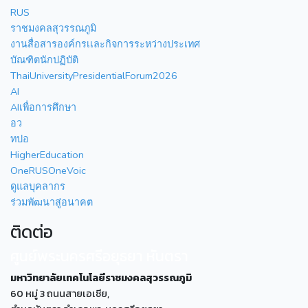
RUS
ราชมงคลสุวรรณภูมิ
งานสื่อสารองค์กรเเละกิจการระหว่างประเทศ
บัณฑิตนักปฏิบัติ
ThaiUniversityPresidentialForum2026
AI
AIเพื่อการศึกษา
อว
ทปอ
HigherEducation
OneRUSOneVoic
ดูแลบุคลากร
ร่วมพัฒนาสู่อนาคต
ติดต่อ
ศูนย์พระนครศรีอยุธยา หันตรา
มหาวิทยาลัยเทคโนโลยีราชมงคลสุวรรณภูมิ
60 หมู่ 3 ถนนสายเอเซีย,