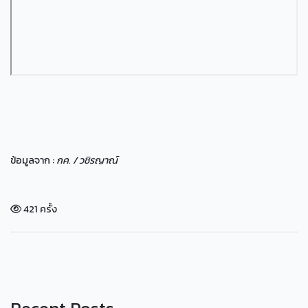
ข้อมูลจาก :
กค. / วชิรญาณ์
421 ครั้ง
Recent Posts