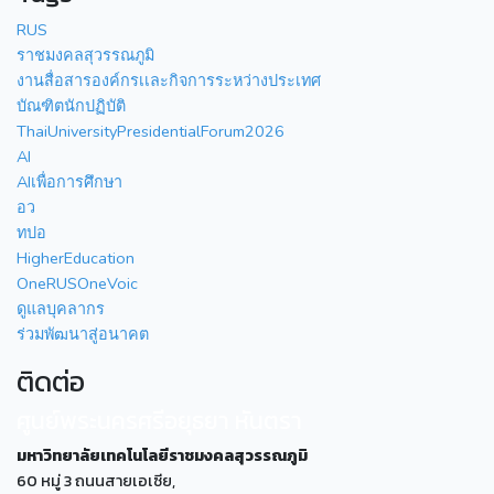
RUS
ราชมงคลสุวรรณภูมิ
งานสื่อสารองค์กรเเละกิจการระหว่างประเทศ
บัณฑิตนักปฏิบัติ
ThaiUniversityPresidentialForum2026
AI
AIเพื่อการศึกษา
อว
ทปอ
HigherEducation
OneRUSOneVoic
ดูแลบุคลากร
ร่วมพัฒนาสู่อนาคต
ติดต่อ
ศูนย์พระนครศรีอยุธยา หันตรา
มหาวิทยาลัยเทคโนโลยีราชมงคลสุวรรณภูมิ
60 หมู่ 3 ถนนสายเอเซีย,