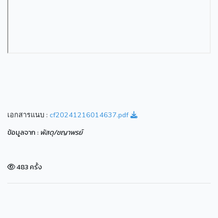
เอกสารแนบ :
cf20241216014637.pdf
ข้อมูลจาก :
พัสดุ/ชญาพรย์
483 ครั้ง