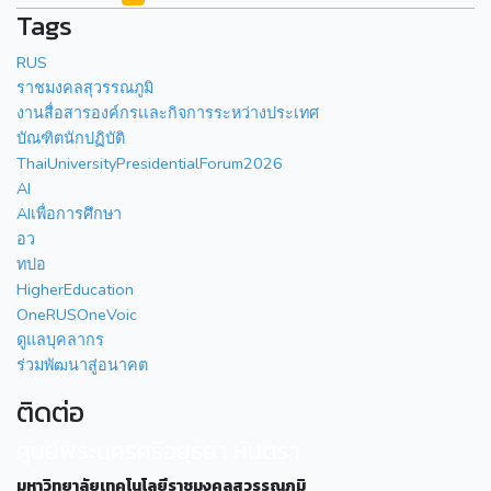
Tags
RUS
ราชมงคลสุวรรณภูมิ
งานสื่อสารองค์กรเเละกิจการระหว่างประเทศ
บัณฑิตนักปฏิบัติ
ThaiUniversityPresidentialForum2026
AI
AIเพื่อการศึกษา
อว
ทปอ
HigherEducation
OneRUSOneVoic
ดูแลบุคลากร
ร่วมพัฒนาสู่อนาคต
ติดต่อ
ศูนย์พระนครศรีอยุธยา หันตรา
มหาวิทยาลัยเทคโนโลยีราชมงคลสุวรรณภูมิ