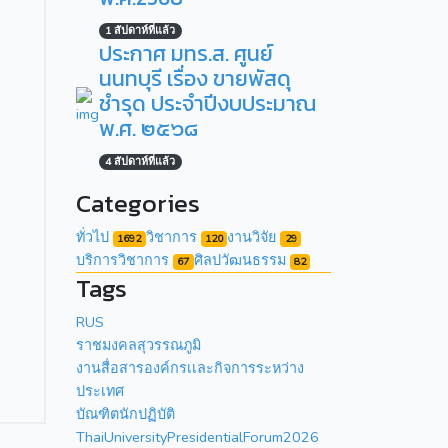
1 สัปดาห์ที่แล้ว
ประกาศ มทร.ส. ศูนย์
นนทบุรี เรื่อง ขายพัสดุ
ชำรุด ประจำปีงบประมาณ
พ.ศ. ๒๕๖๘
4 สัปดาห์ที่แล้ว
Categories
ทั่วไป
วิชาการ
งานวิจัย
1692
120
29
บริการวิชาการ
ศิลปวัฒนธรรม
67
82
Tags
RUS
ราชมงคลสุวรรณภูมิ
งานสื่อสารองค์กรเเละกิจการระหว่าง
ประเทศ
บัณฑิตนักปฏิบัติ
ThaiUniversityPresidentialForum2026