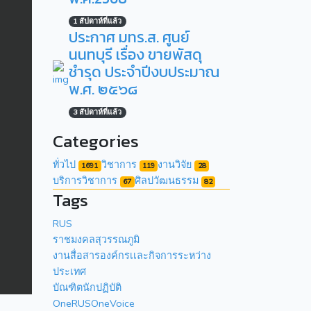
1 สัปดาห์ที่แล้ว
ประกาศ มทร.ส. ศูนย์
นนทบุรี เรื่อง ขายพัสดุ
ชำรุด ประจำปีงบประมาณ
พ.ศ. ๒๕๖๘
3 สัปดาห์ที่แล้ว
Categories
ทั่วไป
วิชาการ
งานวิจัย
1691
119
28
บริการวิชาการ
ศิลปวัฒนธรรม
67
82
Tags
RUS
ราชมงคลสุวรรณภูมิ
งานสื่อสารองค์กรเเละกิจการระหว่าง
ประเทศ
บัณฑิตนักปฏิบัติ
OneRUSOneVoice