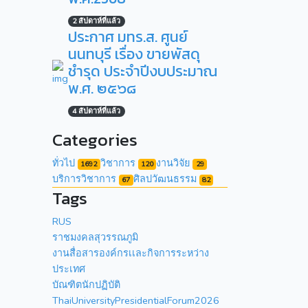
2 สัปดาห์ที่แล้ว
ประกาศ มทร.ส. ศูนย์
นนทบุรี เรื่อง ขายพัสดุ
ชำรุด ประจำปีงบประมาณ
พ.ศ. ๒๕๖๘
4 สัปดาห์ที่แล้ว
Categories
ทั่วไป
วิชาการ
งานวิจัย
1692
120
29
บริการวิชาการ
ศิลปวัฒนธรรม
67
82
Tags
RUS
ราชมงคลสุวรรณภูมิ
งานสื่อสารองค์กรเเละกิจการระหว่าง
ประเทศ
บัณฑิตนักปฏิบัติ
ThaiUniversityPresidentialForum2026