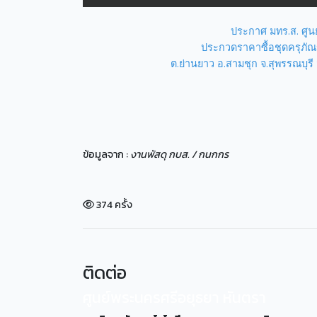
ประกาศ มทร.ส. ศูน
ประกวดราคาซื้อชุดครุภัณฑ
ต.ย่านยาว อ.สามชุก จ.สุพรรณบุรี
ข้อมูลจาก :
งานพัสดุ กบส. / กนกกร
374 ครั้ง
ติดต่อ
ศูนย์พระนครศรีอยุธยา หันตรา