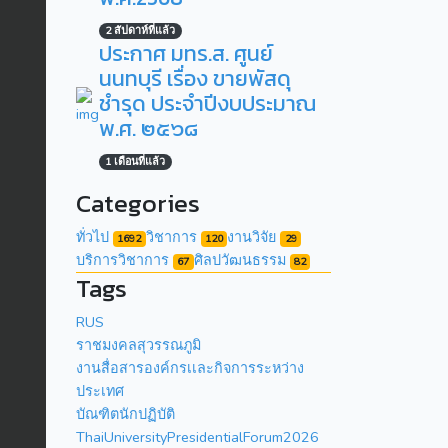
2 สัปดาห์ที่แล้ว
ประกาศ มทร.ส. ศูนย์
นนทบุรี เรื่อง ขายพัสดุ
ชำรุด ประจำปีงบประมาณ
พ.ศ. ๒๕๖๘
1 เดือนที่แล้ว
Categories
ทั่วไป
วิชาการ
งานวิจัย
1692
120
29
บริการวิชาการ
ศิลปวัฒนธรรม
67
82
Tags
RUS
ราชมงคลสุวรรณภูมิ
งานสื่อสารองค์กรเเละกิจการระหว่าง
ประเทศ
บัณฑิตนักปฏิบัติ
ThaiUniversityPresidentialForum2026