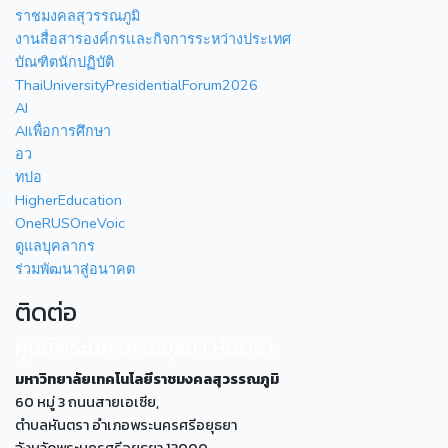
ราชมงคลสุวรรณภูมิ
งานสื่อสารองค์กรเเละกิจการระหว่างประเทศ
บัณฑิตนักปฏิบัติ
ThaiUniversityPresidentialForum2026
AI
AIเพื่อการศึกษา
อว
ทปอ
HigherEducation
OneRUSOneVoic
ดูแลบุคลากร
ร่วมพัฒนาสู่อนาคต
ติดต่อ
ศูนย์พระนครศรีอยุธยา หันตรา
มหาวิทยาลัยเทคโนโลยีราชมงคลสุวรรณภูมิ
60 หมู่ 3 ถนนสายเอเซีย,
ตำบลหันตรา อำเภอพระนครศรีอยุธยา
จังหวัดพระนครศรีอยุธยา 13000