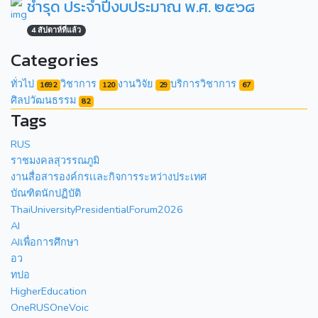
ชำรุด ประจำปีงบประมาณ พ.ศ. ๒๕๖๘
4 สัปดาห์ที่แล้ว
Categories
ทั่วไป
วิชาการ
งานวิจัย
บริการวิชาการ
1692
120
29
67
ศิลปวัฒนธรรม
82
Tags
RUS
ราชมงคลสุวรรณภูมิ
งานสื่อสารองค์กรเเละกิจการระหว่างประเทศ
บัณฑิตนักปฏิบัติ
ThaiUniversityPresidentialForum2026
AI
AIเพื่อการศึกษา
อว
ทปอ
HigherEducation
OneRUSOneVoic