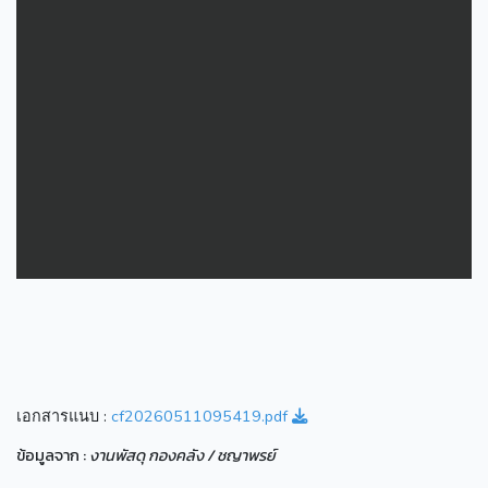
เอกสารแนบ :
cf20260511095419.pdf
ข้อมูลจาก :
งานพัสดุ กองคลัง / ชญาพรย์