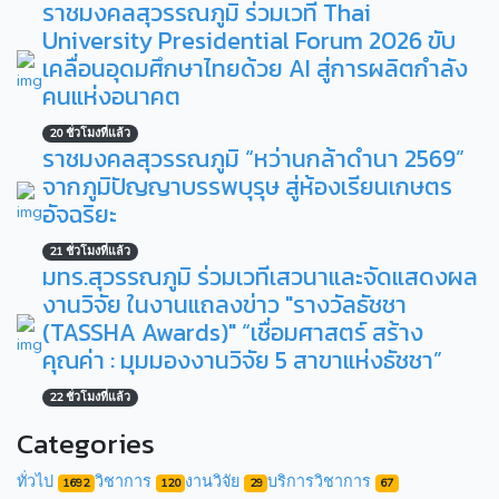
ราชมงคลสุวรรณภูมิ ร่วมเวที Thai
University Presidential Forum 2026 ขับ
เคลื่อนอุดมศึกษาไทยด้วย AI สู่การผลิตกำลัง
คนแห่งอนาคต
20 ชั่วโมงที่แล้ว
ราชมงคลสุวรรณภูมิ “หว่านกล้าดำนา 2569”
จากภูมิปัญญาบรรพบุรุษ สู่ห้องเรียนเกษตร
อัจฉริยะ
21 ชั่วโมงที่แล้ว
มทร.สุวรรณภูมิ ร่วมเวทีเสวนาและจัดแสดงผล
งานวิจัย ในงานแถลงข่าว "รางวัลธัชชา
(TASSHA Awards)" “เชื่อมศาสตร์ สร้าง
คุณค่า : มุมมองงานวิจัย 5 สาขาแห่งธัชชา”
22 ชั่วโมงที่แล้ว
Categories
ทั่วไป
วิชาการ
งานวิจัย
บริการวิชาการ
1692
120
29
67