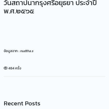
วันสถาปนากรุงศรีอยุธยา ประจำปี
พ.ศ.๒๕๖๕
ข้อมูลจาก :
nudtha.s
484 ครั้ง
Recent Posts