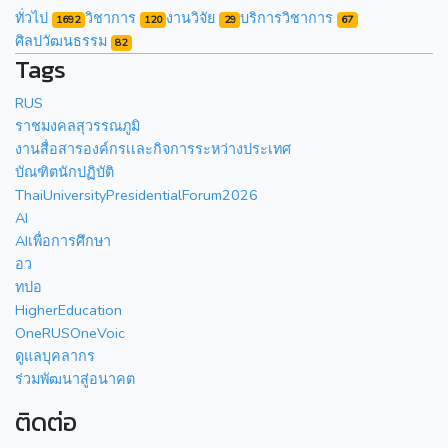
ทั่วไป
วิชาการ
งานวิจัย
บริการวิชาการ
1692
120
29
67
ศิลปวัฒนธรรม
82
Tags
RUS
ราชมงคลสุวรรณภูมิ
งานสื่อสารองค์กรเเละกิจการระหว่างประเทศ
บัณฑิตนักปฏิบัติ
ThaiUniversityPresidentialForum2026
AI
AIเพื่อการศึกษา
อว
ทปอ
HigherEducation
OneRUSOneVoic
ดูแลบุคลากร
ร่วมพัฒนาสู่อนาคต
ติดต่อ