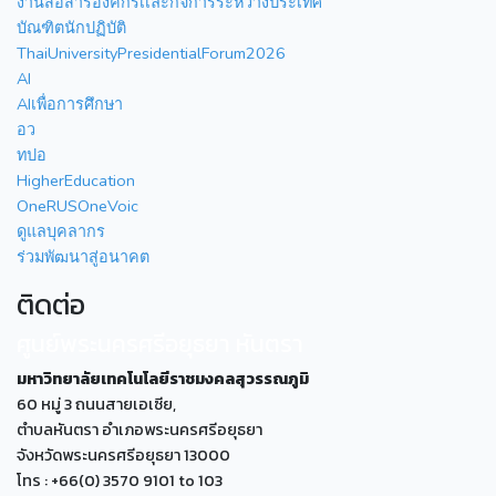
งานสื่อสารองค์กรเเละกิจการระหว่างประเทศ
บัณฑิตนักปฏิบัติ
ThaiUniversityPresidentialForum2026
AI
AIเพื่อการศึกษา
อว
ทปอ
HigherEducation
OneRUSOneVoic
ดูแลบุคลากร
ร่วมพัฒนาสู่อนาคต
ติดต่อ
ศูนย์พระนครศรีอยุธยา หันตรา
มหาวิทยาลัยเทคโนโลยีราชมงคลสุวรรณภูมิ
60 หมู่ 3 ถนนสายเอเซีย,
ตำบลหันตรา อำเภอพระนครศรีอยุธยา
จังหวัดพระนครศรีอยุธยา 13000
โทร : +66(0) 3570 9101 to 103