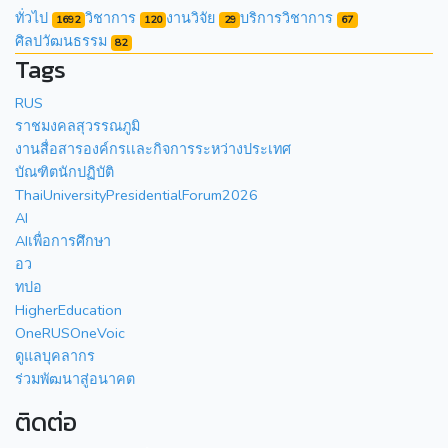
ทั่วไป
วิชาการ
งานวิจัย
บริการวิชาการ
1692
120
29
67
ศิลปวัฒนธรรม
82
Tags
RUS
ราชมงคลสุวรรณภูมิ
งานสื่อสารองค์กรเเละกิจการระหว่างประเทศ
บัณฑิตนักปฏิบัติ
ThaiUniversityPresidentialForum2026
AI
AIเพื่อการศึกษา
อว
ทปอ
HigherEducation
OneRUSOneVoic
ดูแลบุคลากร
ร่วมพัฒนาสู่อนาคต
ติดต่อ