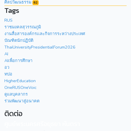
ศิลปวัฒนธรรม
82
Tags
RUS
ราชมงคลสุวรรณภูมิ
งานสื่อสารองค์กรเเละกิจการระหว่างประเทศ
บัณฑิตนักปฏิบัติ
ThaiUniversityPresidentialForum2026
AI
AIเพื่อการศึกษา
อว
ทปอ
HigherEducation
OneRUSOneVoic
ดูแลบุคลากร
ร่วมพัฒนาสู่อนาคต
ติดต่อ
ศูนย์พระนครศรีอยุธยา หันตรา