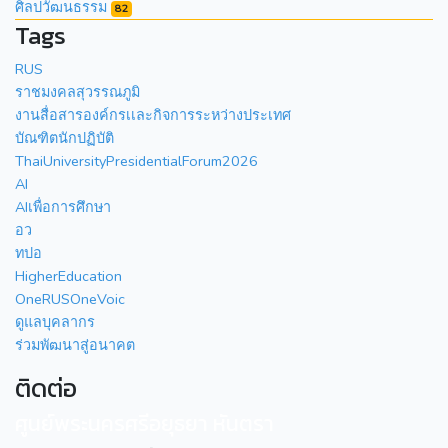
ศิลปวัฒนธรรม
82
Tags
RUS
ราชมงคลสุวรรณภูมิ
งานสื่อสารองค์กรเเละกิจการระหว่างประเทศ
บัณฑิตนักปฏิบัติ
ThaiUniversityPresidentialForum2026
AI
AIเพื่อการศึกษา
อว
ทปอ
HigherEducation
OneRUSOneVoic
ดูแลบุคลากร
ร่วมพัฒนาสู่อนาคต
ติดต่อ
ศูนย์พระนครศรีอยุธยา หันตรา